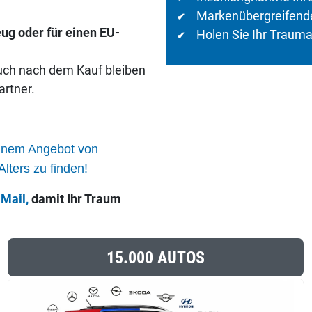
Markenübergreifende
✔
eug oder für einen EU-
Holen Sie Ihr Trauma
✔
uch nach dem Kauf bleiben
artner.
einem Angebot von
lters zu finden!
e
Mail,
damit Ihr Traum
15.000 AUTOS