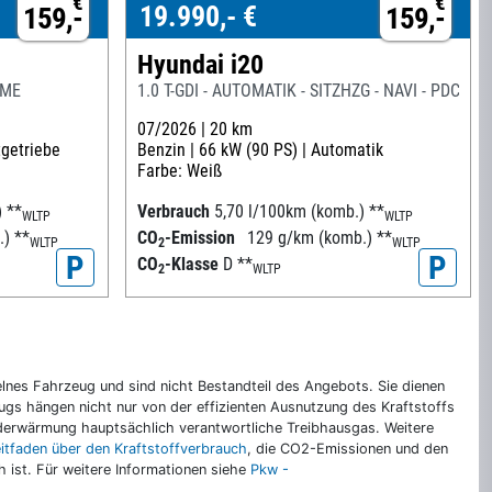
€
€
19.990,- €
159,-
159,-
Hyundai i20
EME
1.0 T-GDI - AUTOMATIK - SITZHZG - NAVI - PDC - R
07/2026 |
20 km
tgetriebe
Benzin |
66 kW (90 PS) |
Automatik
Farbe: Weiß
)
**
Verbrauch
5,70 l/100km (komb.)
**
WLTP
WLTP
.)
**
CO
-Emission
129 g/km (komb.)
**
WLTP
2
WLTP
P
P
CO
-Klasse
D
**
2
WLTP
nes Fahrzeug und sind nicht Bestandteil des Angebots. Sie dienen
gs hängen nicht nur von der effizienten Ausnutzung des Kraftstoffs
rderwärmung hauptsächlich verantwortliche Treibhausgas. Weitere
eitfaden über den Kraftstoffverbrauch
, die CO2-Emissionen und den
ch ist. Für weitere Informationen siehe
Pkw -