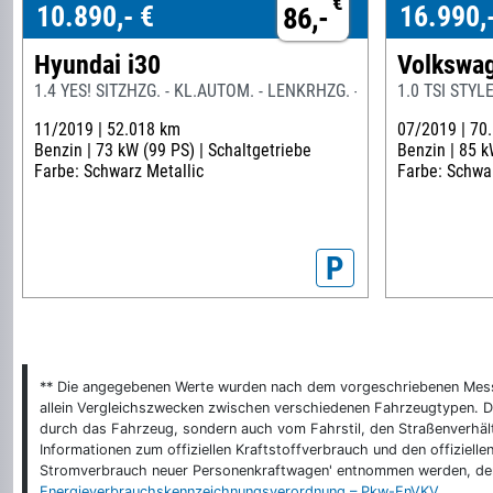
€
10.890,- €
16.990,
86,-
Hyundai i30
Volkswag
1.4 YES! SITZHZG. - KL.AUTOM. - LENKRHZG. - R.KAM
1.0 TSI STYL
11/2019 |
52.018 km
07/2019 |
70
Benzin |
73 kW (99 PS) |
Schaltgetriebe
Benzin |
85 k
Farbe: Schwarz Metallic
Farbe: Schwa
P
** Die angegebenen Werte wurden nach dem vorgeschriebenen Messver
allein Vergleichszwecken zwischen verschiedenen Fahrzeugtypen. De
durch das Fahrzeug, sondern auch vom Fahrstil, den Straßenverhält
Informationen zum offiziellen Kraftstoffverbrauch und den offizie
Stromverbrauch neuer Personenkraftwagen' entnommen werden, der 
Energieverbrauchskennzeichnungsverordnung – Pkw-EnVKV
.