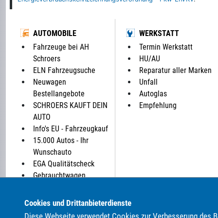
AUTOMOBILE
WERKSTATT
Fahrzeuge bei AH
Termin Werkstatt
Schroers
HU/AU
ELN Fahrzeugsuche
Reparatur aller Marken
Neuwagen
Unfall
Bestellangebote
Autoglas
SCHROERS KAUFT DEIN
Empfehlung
AUTO
Info's EU - Fahrzeugkauf
15.000 Autos - Ihr
Wunschauto
EGA Qualitätscheck
Gebrauchtwagen
Parkplatz: 0
Cookies und Drittanbieterdienste
Diese Webseite verwendet Cookies zur Verbesserung des Be
ALLE MARKEN BEI UNS IM AUTOHANDEL: