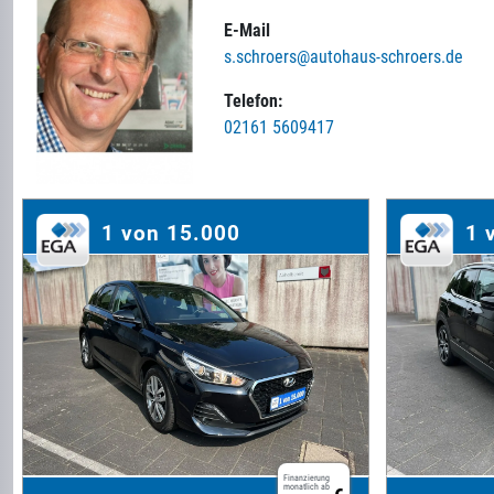
E-Mail
s.schroers@autohaus-schroers.de
Telefon:
02161 5609417
1 von 15.000
1 
Finanzierung
monatlich ab