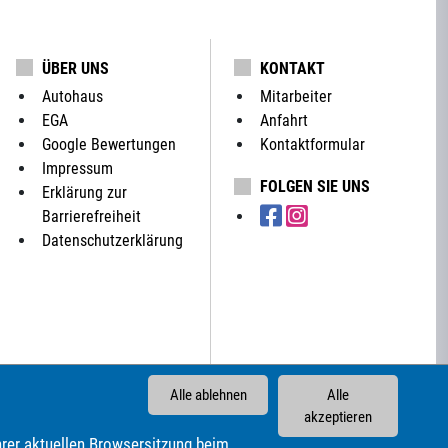
ÜBER UNS
KONTAKT
Autohaus
Mitarbeiter
EGA
Anfahrt
Google Bewertungen
Kontaktformular
Impressum
FOLGEN SIE UNS
Erklärung zur
Barrierefreiheit
Datenschutzerklärung
Alle ablehnen
Alle
akzeptieren
rer aktuellen Browsersitzung beim