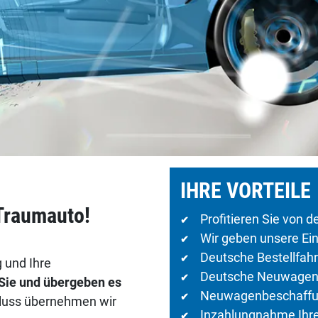
IHRE VORTEILE
 Traumauto!
Profitieren Sie von d
✔
Wir geben unsere Einka
✔
Deutsche Bestellfa
✔
 und Ihre
Deutsche Neuwagen 
✔
 Sie und übergeben es
Neuwagenbeschaffun
✔
luss übernehmen wir
Inzahlungnahme Ihre
✔