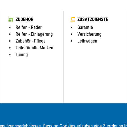
ZUBEHÖR
ZUSATZDIENSTE
Reifen - Räder
Garantie
Reifen - Einlagerung
Versicherung
Zubehör - Pflege
Leihwagen
Teile für alle Marken
Tuning
nutzungserlebnisses. Session-Cookies erlauben eine Zuordnung Ih