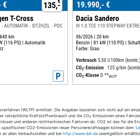
€
- €
19.990,- €
135,-
en T-Cross
Dacia Sandero
E - AUTOMATIK - SITZHZG. - PDC
III 1.0 TCE 110 STEPWAY EXTR
.640 km
06/2026 |
20 km
W (116 PS) |
Automatik
Benzin |
81 kW (110 PS) |
Schal
rz
Farbe: Grau
Verbrauch
5,50 l/100km (komb.
CO
-Emission
125 g/km (komb
2
P
CO
-Klasse
D
**
2
WLTP
fahren (WLTP) ermittelt. Die Angaben beziehen sich nicht auf ein einzel
r tatsächliche Kraftstoffverbrauch und die CO₂-Emissionen eines Fahrzeu
nissen und anderen nichttechnischen Faktoren ab. CO2 ist das für die E
llen spezifischen CO2-Emissionen neuer Personenkraftwagen können dem
'L
an allen Verkaufsstellen und bei
http://www.dat.de
unentgeltlich erhältli