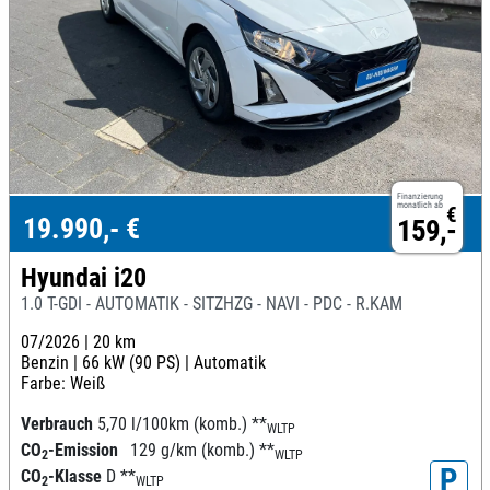
Finanzierung
monatlich ab
€
19.990,- €
159,-
Hyundai i20
1.0 T-GDI - AUTOMATIK - SITZHZG - NAVI - PDC - R.KAM
07/2026 |
20 km
Benzin |
66 kW (90 PS) |
Automatik
Farbe: Weiß
Verbrauch
5,70 l/100km (komb.)
**
WLTP
CO
-Emission
129 g/km (komb.)
**
2
WLTP
P
CO
-Klasse
D
**
2
WLTP