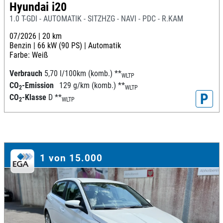
Hyundai i20
1.0 T-GDI - AUTOMATIK - SITZHZG - NAVI - PDC - R.KAM
07/2026 |
20 km
Benzin |
66 kW (90 PS) |
Automatik
Farbe: Weiß
Verbrauch
5,70 l/100km (komb.)
**
WLTP
CO
-Emission
129 g/km (komb.)
**
2
WLTP
P
CO
-Klasse
D
**
2
WLTP
1 von 15.000