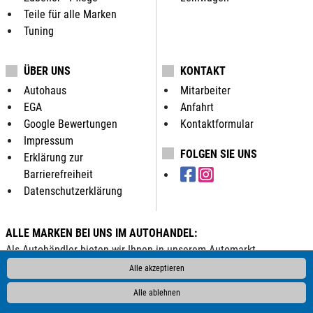
Teile für alle Marken
Tuning
ÜBER UNS
KONTAKT
Autohaus
Mitarbeiter
EGA
Anfahrt
Google Bewertungen
Kontaktformular
Impressum
FOLGEN SIE UNS
Erklärung zur
Barrierefreiheit
Datenschutzerklärung
ALLE MARKEN BEI UNS IM AUTOHANDEL:
Als Autohändler bieten wir Ihnen in unserem Automarkt
Gebrauchtwagen, Jahreswagen und Neuwagen folgender
Alle akzeptieren
Automarken an:
Alle ablehnen
ALPINA
Abarth
Aixam
Alfa Romeo
Audi
BMW