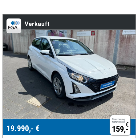
Verkauft
Finanzierung
monatlich ab
€
19.990,- €
159,-