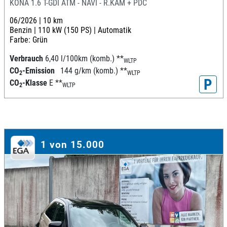
KONA 1.6 T-GDI ATM - NAVI - R.KAM + PDC
06/2026 |
10 km
Benzin |
110 kW (150 PS) |
Automatik
Farbe: Grün
Verbrauch
6,40 l/100km (komb.)
**
WLTP
CO
-Emission
144 g/km (komb.)
**
2
WLTP
P
CO
-Klasse
E
**
2
WLTP
1 von 15.000