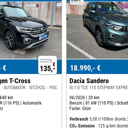
Finanzierung
monatlich ab
€
- €
18.990,- €
135,-
en T-Cross
Dacia Sandero
E - AUTOMATIK - SITZHZG. - PDC
III 1.0 TCE 110 STEPWAY EXPRE
.640 km
06/2026 |
20 km
W (116 PS) |
Automatik
Benzin |
81 kW (110 PS) |
Schal
rz
Farbe: Grün
Verbrauch
5,50 l/100km (komb.
CO
-Emission
125 g/km (komb
2