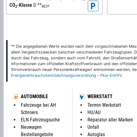
P
CO
-Klasse
D
**
2
WLTP
** Die angegebenen Werte wurden nach dem vorgeschriebenen Messver
allein Vergleichszwecken zwischen verschiedenen Fahrzeugtypen. De
durch das Fahrzeug, sondern auch vom Fahrstil, den Straßenverhält
Informationen zum offiziellen Kraftstoffverbrauch und den offizie
Stromverbrauch neuer Personenkraftwagen' entnommen werden, der 
Energieverbrauchskennzeichnungsverordnung – Pkw-EnVKV
.
AUTOMOBILE
WERKSTATT
Fahrzeuge bei AH
Termin Werkstatt
Schroers
HU/AU
ELN Fahrzeugsuche
Reparatur aller Marken
Neuwagen
Unfall
Bestellangebote
Autoglas