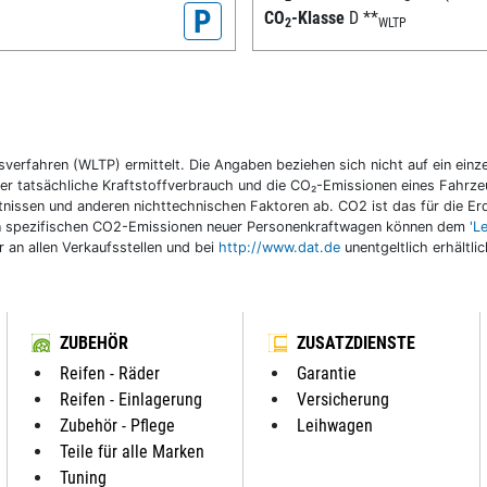
P
CO
-Klasse
D
**
2
WLTP
fahren (WLTP) ermittelt. Die Angaben beziehen sich nicht auf ein einzel
r tatsächliche Kraftstoffverbrauch und die CO₂-Emissionen eines Fahrzeu
nissen und anderen nichttechnischen Faktoren ab. CO2 ist das für die E
llen spezifischen CO2-Emissionen neuer Personenkraftwagen können dem
'L
an allen Verkaufsstellen und bei
http://www.dat.de
unentgeltlich erhältli
ZUBEHÖR
ZUSATZDIENSTE
Reifen - Räder
Garantie
Reifen - Einlagerung
Versicherung
Zubehör - Pflege
Leihwagen
Teile für alle Marken
Tuning