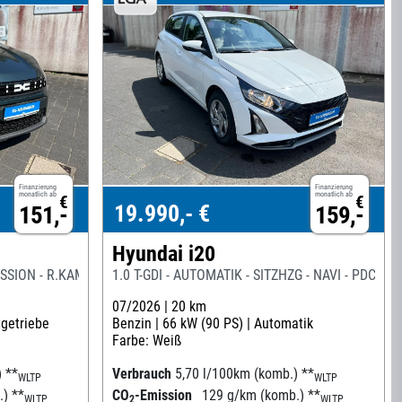
Finanzierung
Finanzierung
monatlich ab
monatlich ab
€
€
19.990,- €
151,-
159,-
Hyundai i20
SSION - R.KAM - PDC
1.0 T-GDI - AUTOMATIK - SITZHZG - NAVI - PDC - R
07/2026 |
20 km
tgetriebe
Benzin |
66 kW (90 PS) |
Automatik
Farbe: Weiß
)
**
Verbrauch
5,70 l/100km (komb.)
**
WLTP
WLTP
.)
**
CO
-Emission
129 g/km (komb.)
**
WLTP
2
WLTP