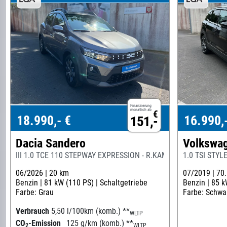
Finanzierung
monatlich ab
€
18.990,- €
16.990,
151,-
Dacia Sandero
Volkswag
III 1.0 TCE 110 STEPWAY EXPRESSION - R.KAM - PDC
1.0 TSI STYL
06/2026 |
20 km
07/2019 |
70
Benzin |
81 kW (110 PS) |
Schaltgetriebe
Benzin |
85 k
Farbe: Grau
Farbe: Schwa
Verbrauch
5,50 l/100km (komb.)
**
WLTP
CO
-Emission
125 g/km (komb.)
**
2
WLTP