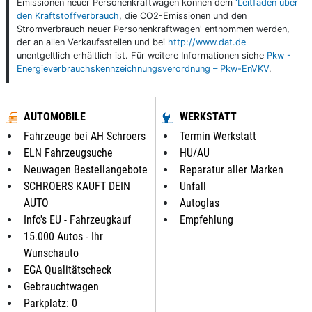
Emissionen neuer Personenkraftwagen können dem
'Leitfaden über
den Kraftstoffverbrauch
, die CO2-Emissionen und den
Stromverbrauch neuer Personenkraftwagen' entnommen werden,
der an allen Verkaufsstellen und bei
http://www.dat.de
unentgeltlich erhältlich ist. Für weitere Informationen siehe
Pkw -
Energieverbrauchskennzeichnungsverordnung – Pkw-EnVKV
.
AUTOMOBILE
WERKSTATT
Fahrzeuge bei AH Schroers
Termin Werkstatt
ELN Fahrzeugsuche
HU/AU
Neuwagen Bestellangebote
Reparatur aller Marken
SCHROERS KAUFT DEIN
Unfall
AUTO
Autoglas
Info's EU - Fahrzeugkauf
Empfehlung
15.000 Autos - Ihr
Wunschauto
EGA Qualitätscheck
Gebrauchtwagen
Parkplatz: 0