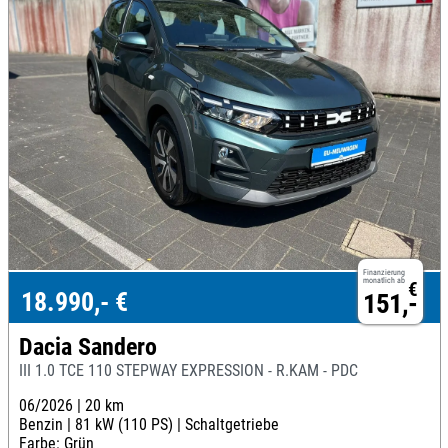
Finanzierung
monatlich ab
€
18.990,- €
151,-
Dacia Sandero
III 1.0 TCE 110 STEPWAY EXPRESSION - R.KAM - PDC
06/2026 |
20 km
Benzin |
81 kW (110 PS) |
Schaltgetriebe
Farbe: Grün