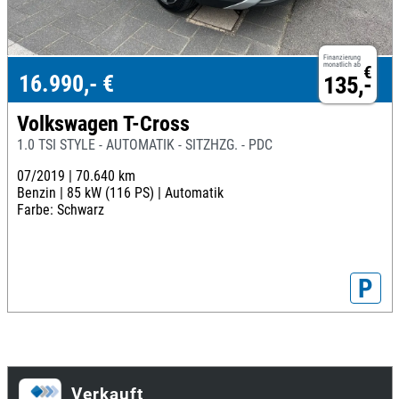
Finanzierung
monatlich ab
€
16.990,- €
135,-
Volkswagen T-Cross
1.0 TSI STYLE - AUTOMATIK - SITZHZG. - PDC
07/2019 |
70.640 km
Benzin |
85 kW (116 PS) |
Automatik
Farbe: Schwarz
P
Verkauft