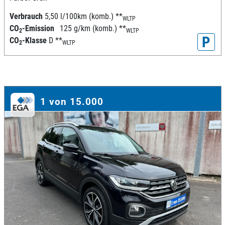
Verbrauch
5,50 l/100km (komb.)
**
WLTP
CO
-Emission
125 g/km (komb.)
**
2
WLTP
P
CO
-Klasse
D
**
2
WLTP
1 von 15.000