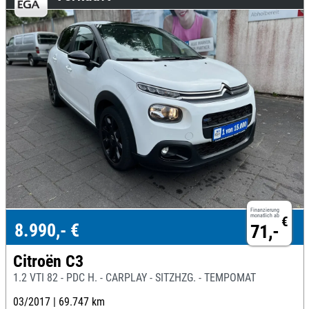
Finanzierung
monatlich ab
€
8.990,- €
71,-
Citroën C3
1.2 VTI 82 - PDC H. - CARPLAY - SITZHZG. - TEMPOMAT
03/2017 |
69.747 km