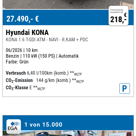
Finanzierung
monatlich ab
€
27.490,- €
218,-
Hyundai KONA
KONA 1.6 T-GDI ATM - NAVI - R.KAM + PDC
06/2026 |
10 km
Benzin |
110 kW (150 PS) |
Automatik
Farbe: Grün
Verbrauch
6,40 l/100km (komb.)
**
WLTP
CO
-Emission
144 g/km (komb.)
**
2
WLTP
P
CO
-Klasse
E
**
2
WLTP
1 von 15.000