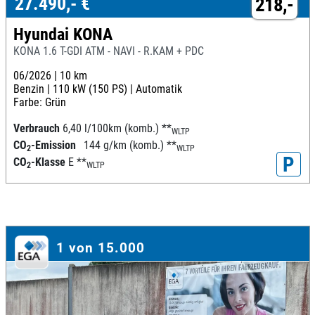
27.490,- €
218,-
Hyundai KONA
KONA 1.6 T-GDI ATM - NAVI - R.KAM + PDC
06/2026 |
10 km
Benzin |
110 kW (150 PS) |
Automatik
Farbe: Grün
Verbrauch
6,40 l/100km (komb.)
**
WLTP
CO
-Emission
144 g/km (komb.)
**
2
WLTP
P
CO
-Klasse
E
**
2
WLTP
1 von 15.000