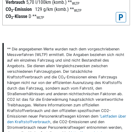
Verbrauch
5,70 l/100km (komb.)
**
WLTP
CO
-Emission
129 g/km (komb.)
**
2
WLTP
P
CO
-Klasse
D
**
2
WLTP
** Die angegebenen Werte wurden nach dem vorgeschriebenen
Messverfahren (WLTP) ermittelt. Die Angaben beziehen sich nicht
auf ein einzelnes Fahrzeug und sind nicht Bestandteil des
Angebots. Sie dienen allein Vergleichszwecken zwischen
verschiedenen Fahrzeugtypen. Der tatsächliche
Kraftstoffverbrauch und die CO₂-Emissionen eines Fahrzeugs
hängen nicht nur von der effizienten Ausnutzung des Kraftstoffs
durch das Fahrzeug, sondern auch vom Fahrstil, den
Straßenverhältnissen und anderen nichttechnischen Faktoren ab.
CO2 ist das für die Erderwärmung hauptsächlich verantwortliche
Treibhausgas. Weitere Informationen zum offiziellen
Kraftstoffverbrauch und den offiziellen spezifischen CO2-
Emissionen neuer Personenkraftwagen können dem
'Leitfaden über
den Kraftstoffverbrauch
, die CO2-Emissionen und den
Stromverbrauch neuer Personenkraftwagen' entnommen werden,