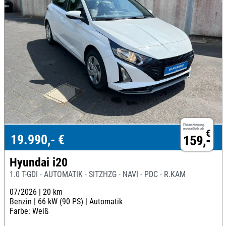
Finanzierung
monatlich ab
€
19.990,- €
159,-
Hyundai i20
1.0 T-GDI - AUTOMATIK - SITZHZG - NAVI - PDC - R.KAM
07/2026 |
20 km
Benzin |
66 kW (90 PS) |
Automatik
Farbe: Weiß