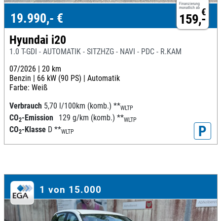
Finanzierung
monatlich ab
€
19.990,- €
159,-
Hyundai i20
1.0 T-GDI - AUTOMATIK - SITZHZG - NAVI - PDC - R.KAM
07/2026 |
20 km
Benzin |
66 kW (90 PS) |
Automatik
Farbe: Weiß
Verbrauch
5,70 l/100km (komb.)
**
WLTP
CO
-Emission
129 g/km (komb.)
**
2
WLTP
P
CO
-Klasse
D
**
2
WLTP
1 von 15.000