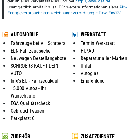
der an allen Verkaufsstellen und bei
http://www.dat.de
unentgeltlich erhältlich ist. Für weitere Informationen siehe
Pkw -
Energieverbrauchskennzeichnungsverordnung – Pkw-EnVKV
.
AUTOMOBILE
WERKSTATT
Fahrzeuge bei AH Schroers
Termin Werkstatt
ELN Fahrzeugsuche
HU/AU
Neuwagen Bestellangebote
Reparatur aller Marken
SCHROERS KAUFT DEIN
Unfall
AUTO
Autoglas
Info's EU - Fahrzeugkauf
Empfehlung
15.000 Autos - Ihr
Wunschauto
EGA Qualitätscheck
Gebrauchtwagen
Parkplatz: 0
ZUBEHÖR
ZUSATZDIENSTE