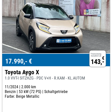
Finanzierung
monatlich ab
€
17.990,- €
143,-
Toyota Aygo X
1.0 VVT-I SITZHZG - PDC V+H - R.KAM - KL.AUTOM
11/2024 |
2.000 km
Benzin |
53 kW (72 PS) |
Schaltgetriebe
Farbe: Beige Metallic