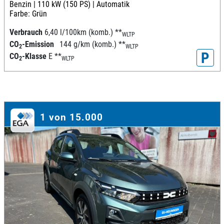
Benzin |
110 kW (150 PS) |
Automatik
Farbe: Grün
Verbrauch
6,40 l/100km (komb.)
**
WLTP
CO
-Emission
144 g/km (komb.)
**
2
WLTP
P
CO
-Klasse
E
**
2
WLTP
1 von 15.000