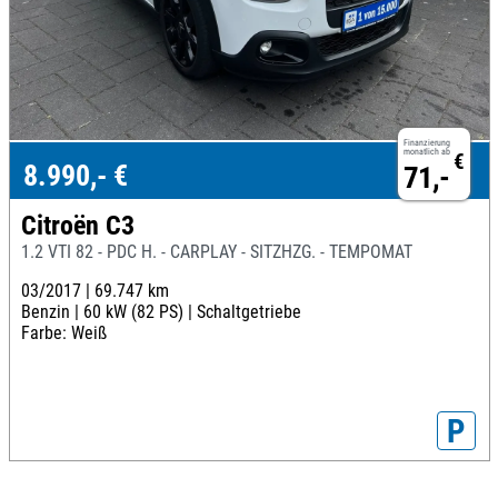
Finanzierung
monatlich ab
€
8.990,- €
71,-
Citroën C3
1.2 VTI 82 - PDC H. - CARPLAY - SITZHZG. - TEMPOMAT
03/2017 |
69.747 km
Benzin |
60 kW (82 PS) |
Schaltgetriebe
Farbe: Weiß
P