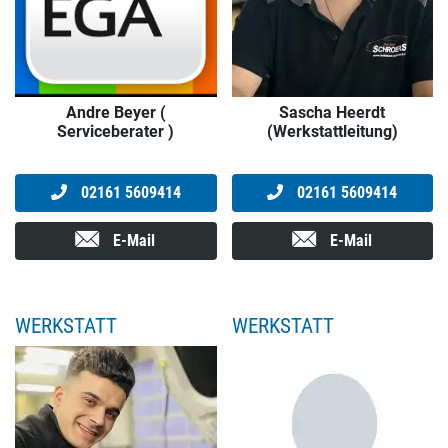
Andre Beyer (
Sascha Heerdt
Serviceberater )
(Werkstattleitung)
02161 5609414
02161 5609414
E-Mail
E-Mail
WERKSTATT
WERKSTATT