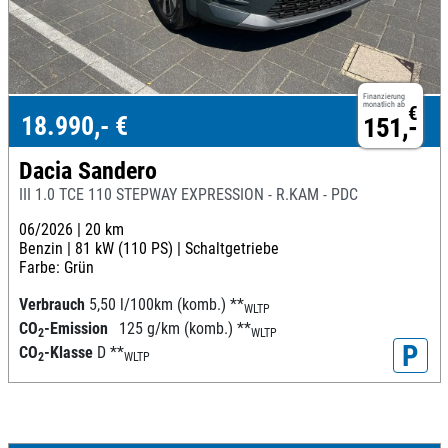
Finanzierung
monatlich ab
€
18.990,- €
151,-
Dacia Sandero
III 1.0 TCE 110 STEPWAY EXPRESSION - R.KAM - PDC
06/2026 |
20 km
Benzin |
81 kW (110 PS) |
Schaltgetriebe
Farbe: Grün
Verbrauch
5,50 l/100km (komb.)
**
WLTP
CO
-Emission
125 g/km (komb.)
**
2
WLTP
P
CO
-Klasse
D
**
2
WLTP