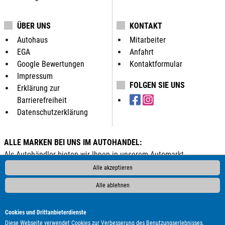
ÜBER UNS
KONTAKT
Autohaus
Mitarbeiter
EGA
Anfahrt
Google Bewertungen
Kontaktformular
Impressum
FOLGEN SIE UNS
Erklärung zur
Barrierefreiheit
Datenschutzerklärung
ALLE MARKEN BEI UNS IM AUTOHANDEL:
Als Autohändler bieten wir Ihnen in unserem Automarkt
Gebrauchtwagen, Jahreswagen und Neuwagen folgender
Alle akzeptieren
Automarken an:
Alle ablehnen
ALPINA
Abarth
Aixam
Alfa Romeo
Audi
BMW
Bentley
Borgward
Bürstner
Cadillac
Carthago
Cookies und Drittanbieterdienste
Chausson
Chevrolet
Citroën
Corvette
Cupra
DAF
Diese Webseite verwendet Cookies zur Verbesserung des Benutzungserlebnisses.