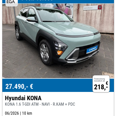
Finanzierung
monatlich ab
€
27.490,- €
218,-
Hyundai KONA
KONA 1.6 T-GDI ATM - NAVI - R.KAM + PDC
06/2026 |
10 km