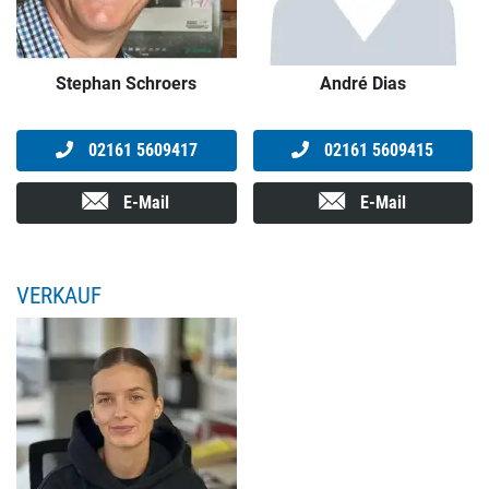
Stephan Schroers
André Dias
02161 5609417
02161 5609415
E-Mail
E-Mail
VERKAUF