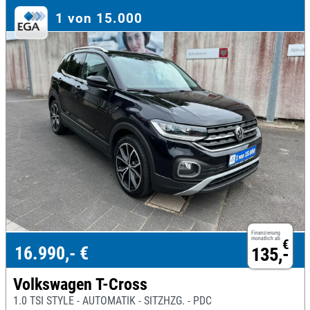
1 von 15.000
Finanzierung
monatlich ab
€
16.990,- €
135,-
Volkswagen T-Cross
1.0 TSI STYLE - AUTOMATIK - SITZHZG. - PDC